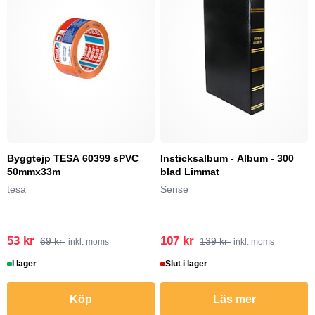
Byggtejp TESA 60399 sPVC
Insticksalbum - Album - 300
50mmx33m
blad Limmat
tesa
Sense
53 kr
107 kr
69 kr
139 kr
inkl. moms
inkl. moms
I lager
Slut i lager
Köp
Läs mer