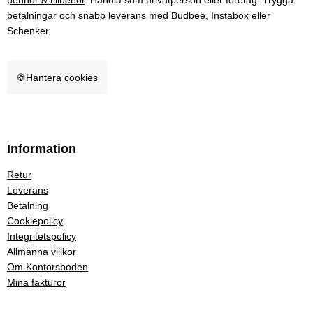
pennor & tillbehör
. Handla som privatperson eller företag. Trygga
betalningar och snabb leverans med Budbee, Instabox eller
Schenker.
🍪
Hantera cookies
Information
Retur
Leverans
Betalning
Cookiepolicy
Integritetspolicy
Allmänna villkor
Om Kontorsboden
Mina fakturor