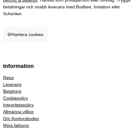
pennor & tillbehör
. Handla som privatperson eller företag. Trygga
betalningar och snabb leverans med Budbee, Instabox eller
Schenker.
🍪
Hantera cookies
Information
Retur
Leverans
Betalning
Cookiepolicy
Integritetspolicy
Allmänna villkor
Om Kontorsboden
Mina fakturor