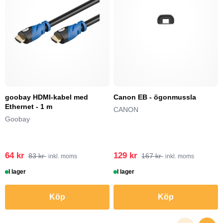
goobay HDMI-kabel med
Canon EB - ögonmussla
Ethernet - 1 m
CANON
Goobay
64 kr
129 kr
83 kr
167 kr
inkl. moms
inkl. moms
I lager
I lager
Köp
Köp