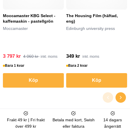
Moccamaster KBG Select -
The Housing Film (häftad,
kaffemaskin - pastellgrön
eng)
Moccamaster
Edinburgh university press
3 797 kr
349 kr
4 060 kr
inkl. moms
inkl. moms
Bara 1 kvar
Bara 2 kvar
Köp
Köp
Frakt 49 kr | Fri frakt
Betala med kort, Swish
14 dagars
över 499 kr
eller faktura
ångerrätt