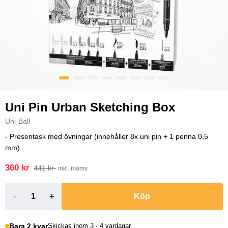
Uni Pin Urban Sketching Box
Uni-Ball
- Presentask med övningar (innehåller 8x uni pin + 1 penna 0,5
mm)
360 kr
441 kr
inkl. moms
-
+
Köp
Bara 2 kvar
Skickas inom 3 - 4 vardagar