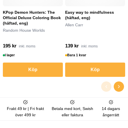
KPop Demon Hunters: The
Easy way to mindfulness
Official Deluxe Coloring Book
(häftad, eng)
(häftad, eng)
Allen Carr
Random House Worlds
195 kr
139 kr
inkl. moms
inkl. moms
I lager
Bara 1 kvar
Köp
Köp
Frakt 49 kr | Fri frakt
Betala med kort, Swish
14 dagars
över 499 kr
eller faktura
ångerrätt