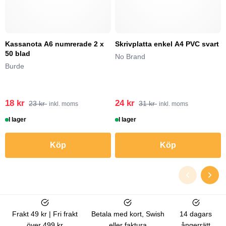
Kassanota A6 numrerade 2 x
Skrivplatta enkel A4 PVC svart
50 blad
No Brand
Burde
18 kr
24 kr
23 kr
31 kr
inkl. moms
inkl. moms
I lager
I lager
Köp
Köp
Frakt 49 kr | Fri frakt
Betala med kort, Swish
14 dagars
över 499 kr
eller faktura
ångerrätt