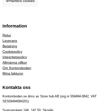
🍪
Hantera cookies
Information
Retur
Leverans
Betalning
Cookiepolicy
Integritetspolicy
Allmänna villkor
Om Kontorsboden
Mina fakturor
Kontakta oss
Kontorsboden.se drivs av Store hub AB (org.nr 559494-0842, VAT
SE559494084201)
Svarvarvägen 14A, 142 50, Skogås