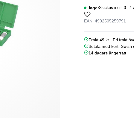
I lager
Skickas inom 3 - 4 
EAN: 4902505259791
Frakt 49 kr | Fri frakt ö
Betala med kort, Swish e
14 dagars ångerrätt