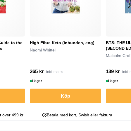
uide to the
High Fibre Keto (inbunden, eng)
BTS: THE U
es
(SECOND EDI
Naomi Whittel
Malcolm Crof
265 kr
139 kr
inkl. moms
inkl.
I lager
I lager
Köp
kt över 499 kr
Betala med kort, Swish eller faktura