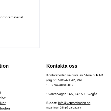
kontorsmaterial
tion
Kontakta oss
Kontorsboden.se drivs av Store hub AB
(org.nr 559494-0842, VAT
SE559494084201)
y
Svarvarvägen 14A, 142 50, Skogås
licy
lkor
E-post:
info@kontorsboden.se
(svar inom 24h på vardagar)
sboden