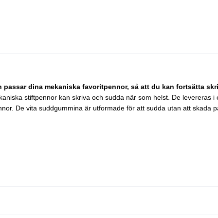
h passar dina mekaniska favoritpennor, så att du kan fortsätta skri
kaniska stiftpennor kan skriva och sudda när som helst. De levereras i ett
ennor. De vita suddgummina är utformade för att sudda utan att skada papp