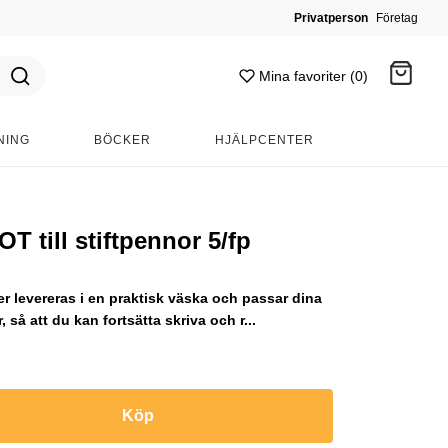
Privatperson
Företag
Mina favoriter (0)
NING
BÖCKER
HJÄLPCENTER
Gå till kassan
T till stiftpennor 5/fp
er levereras i en praktisk väska och passar dina
så att du kan fortsätta skriva och r...
Köp