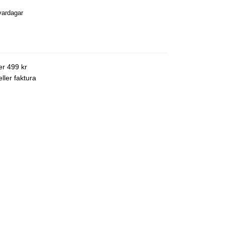
vardagar
ver 499 kr
ller faktura