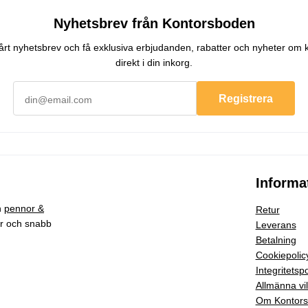
Nyhetsbrev från Kontorsboden
 vårt nyhetsbrev och få exklusiva erbjudanden, rabatter och nyheter om 
direkt i din inkorg.
Registrera
Informa
h
pennor &
Retur
ar och snabb
Leverans
Betalning
Cookiepolic
Integritetspo
Allmänna vil
Om Kontor