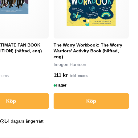
LTIMATE FAN BOOK
The Worry Workbook: The Worry
Wh
TION) (häftad, eng)
Warriors' Activity Book (häftad,
Al
eng)
t
Imogen Harrison
111 kr
2
 moms
inkl. moms
I lager
I
Köp
Köp
14 dagars ångerrätt