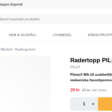
dagars ångerrätt
HEM & HUSHÅLL
LIVSMEDEL
KÖKSUTRUST
illbehör
Radergummi
Radertopp PILO
PILOT
Pilots® MS-10 suddrefill
mekaniska favoritpennor, 
29 kr
37 kr
inkl. moms
-
+