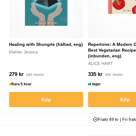
Healing with Shungite (häftad, eng)
Repertoire: A Modern G
Best Vegetarian Recip
Mahler Jessica
(inbunden, eng)
ALICE HART
279 kr
335 kr
inkl. moms
inkl. moms
Bara 5 kvar
I lager
Köp
Köp
Frakt 49 kr | Fri fra