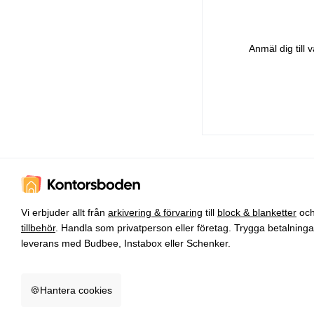
Anmäl dig till
Vi erbjuder allt från
arkivering & förvaring
till
block & blanketter
oc
tillbehör
. Handla som privatperson eller företag. Trygga betalning
leverans med Budbee, Instabox eller Schenker.
🍪
Hantera cookies