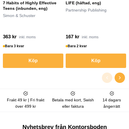
7 Habits of Highly Effective
LIFE (häftad, eng)
Teens (inbunden, eng)
Partnership Publishing
Simon & Schuster
363 kr
167 kr
inkl. moms
inkl. moms
Bara 3 kvar
Bara 2 kvar
Köp
Köp
Frakt 49 kr | Fri frakt
Betala med kort, Swish
14 dagars
över 499 kr
eller faktura
ångerrätt
Nyhetsbrev från Kontorsboden