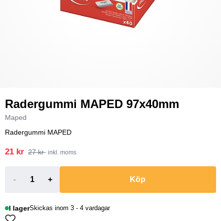
Radergummi MAPED 97x40mm
Maped
Radergummi MAPED
21 kr
27 kr
inkl. moms
-
+
Köp
I lager
Skickas inom 3 - 4 vardagar