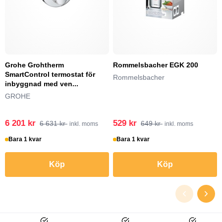
Grohe Grohtherm
Rommelsbacher EGK 200
SmartControl termostat för
Rommelsbacher
inbyggnad med ven...
GROHE
6 201 kr
529 kr
6 631 kr
649 kr
inkl. moms
inkl. moms
Bara 1 kvar
Bara 1 kvar
Köp
Köp