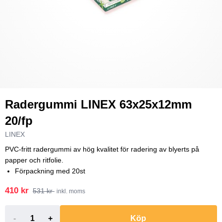
Radergummi LINEX 63x25x12mm
20/fp
LINEX
PVC-fritt radergummi av hög kvalitet för radering av blyerts på
papper och ritfolie.
Förpackning med 20st
410 kr
531 kr
inkl. moms
-
+
Köp