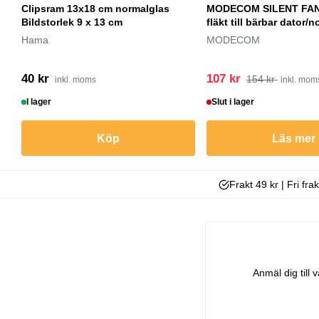
Clipsram 13x18 cm normalglas
MODECOM SILENT FAN
Bildstorlek 9 x 13 cm
fläkt till bärbar dator/
Hama
MODECOM
40 kr
107 kr
154 kr
inkl. moms
inkl. mom
I lager
Slut i lager
Köp
Läs mer
Frakt 49 kr | Fri fra
Anmäl dig till