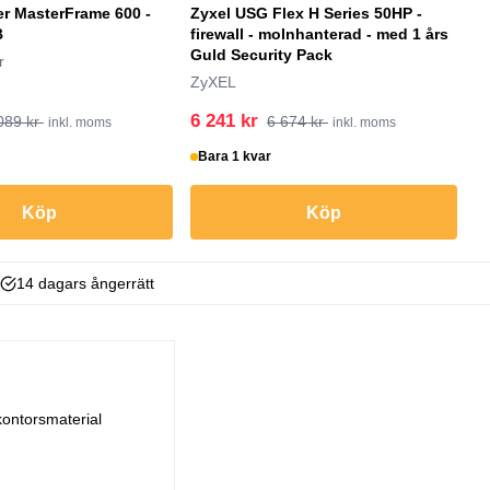
er MasterFrame 600 -
Zyxel USG Flex H Series 50HP -
St
B
firewall - molnhanterad - med 1 års
T
Guld Security Pack
T
r
ZyXEL
St
6 241 kr
2
089 kr
6 674 kr
inkl. moms
inkl. moms
Bara 1 kvar
B
Köp
Köp
14 dagars ångerrätt
kontorsmaterial