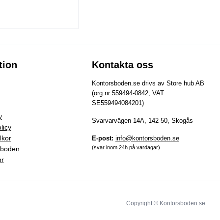
tion
Kontakta oss
Kontorsboden.se drivs av Store hub AB
(org.nr 559494-0842, VAT
SE559494084201)
y
Svarvarvägen 14A, 142 50, Skogås
licy
lkor
E-post:
info@kontorsboden.se
(svar inom 24h på vardagar)
sboden
or
Copyright © Kontorsboden.se