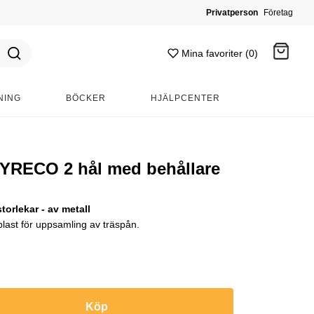
Privatperson
Företag
Mina favoriter (0)
NING
BÖCKER
HJÄLPCENTER
Gå till kassan
YRECO 2 hål med behållare
orlekar - av metall
last för uppsamling av träspån.
Köp