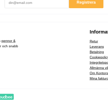
Registrera
Informa
h
pennor &
Retur
ar och snabb
Leverans
Betalning
Cookiepolic
Integritetspo
Allmänna vil
Om Kontor
Mina faktur