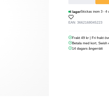
I lager
Skickas inom 3 - 4 
EAN: 3662168045223
Frakt 49 kr | Fri frakt ö
Betala med kort, Swish e
14 dagars ångerrätt