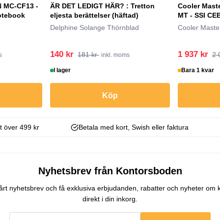
 MC-CF13 -
ÄR DET LEDIGT HÄR? : Tretton
Cooler Mast
notebook
eljesta berättelser (häftad)
MT - SSI CE
Delphine Solange Thörnblad
Cooler Maste
140 kr
1 937 kr
181 kr
2 
s
inkl. moms
I lager
Bara 1 kvar
Köp
kt över 499 kr
Betala med kort, Swish eller faktura
Nyhetsbrev från Kontorsboden
 vårt nyhetsbrev och få exklusiva erbjudanden, rabatter och nyheter om 
direkt i din inkorg.