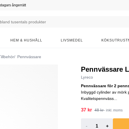
dagars ångerrätt
HEM & HUSHÅLL
LIVSMEDEL
KÖKSUTRUST
illbehör
Pennvässare
Pennvässare L
Lyreco
Pennvässare för 2 pennst
Inbyggd cylinder av mörk p
Kvalitetspennväss...
37 kr
48 kr
inkl. moms
-
+