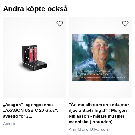
Andra köpte också
„Axagon“ lagringsenhet
”Är inte allt som en enda stor
„AXAGON USB-C 20 Gb/s“,
djävla Bach-fuga!” : Morgan
avsedd för 2...
Niklasson - målare musiker
människa (inbunden)
Axago
Ann-Marie Ulfvarson