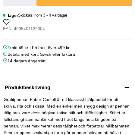
I lager
Skickas inom 3 - 4 vardagar
EAN: 4005401129004
Frakt 49 kr | Fri frakt över 499 kr
Betala med kort, Swish eller faktura
14 dagars ångerrätt
Produktbeskrivning
Grafitpennan Faber-Castell är ett klassiskt hjälpmedel för att
skriva, rita och skissa. Med en enkel men snygg design är pennan
tålig tack vare dess högkvalitativa stift och tillförlitlighet. Stiftet är
fullständigt sammanlänkat med träet längs hela längden på
pennan, vilket maximerar dess tålighet och förbättrar hållbarheten.
Pennkroppens sexkantiga form gör pennan bekväm att hålla i.