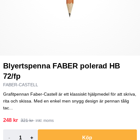
Blyertspenna FABER polerad HB
72/fp
FABER-CASTELL
Grafitpennan Faber-Castell är ett klassiskt hjälpmedel för att skriva,
rita och skissa. Med en enkel men snygg design är pennan tålig
tac...
248 kr
321 kr
inkl. moms
-
+
Köp