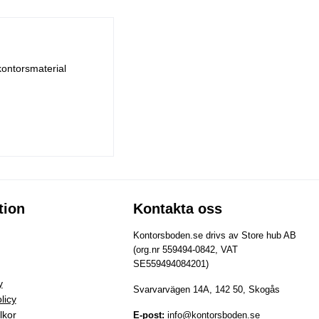
kontorsmaterial
tion
Kontakta oss
Kontorsboden.se drivs av Store hub AB
(org.nr 559494-0842, VAT
SE559494084201)
y
Svarvarvägen 14A, 142 50, Skogås
licy
lkor
E-post:
info@kontorsboden.se