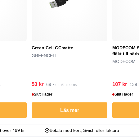
Green Cell GCmatte
MODECOM SI
fläkt till bä
GREENCELL
MODECOM
53 kr
107 kr
69 kr
139 
s
inkl. moms
Slut i lager
Slut i lager
Läs mer
kt över 499 kr
Betala med kort, Swish eller faktura