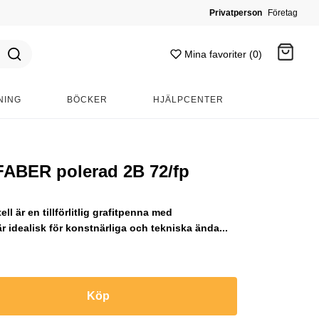
Privatperson
Företag
Mina favoriter (0)
NING
BÖCKER
HJÄLPCENTER
Gå till kassan
FABER polerad 2B 72/fp
l är en tillförlitlig grafitpenna med
är idealisk för konstnärliga och tekniska ända...
Köp