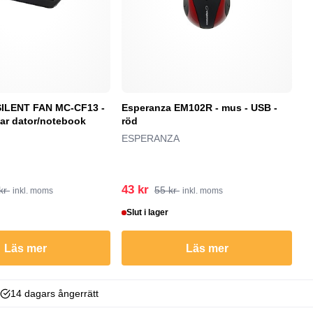
LENT FAN MC-CF13 -
Esperanza EM102R - mus - USB -
P
rbar dator/notebook
röd
90
ESPERANZA
P
43 kr
4
kr
55 kr
inkl. moms
inkl. moms
Slut i lager
S
Läs mer
Läs mer
14 dagars ångerrätt