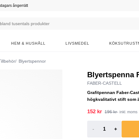
dagars ångerrätt
HEM & HUSHÅLL
LIVSMEDEL
KÖKSUTRUST
illbehör
Blyertspennor
Blyertspenna 
FABER-CASTELL
Grafitpennan Faber-Castel
högkvalitativt stift som 
152 kr
196 kr
inkl. moms
-
+