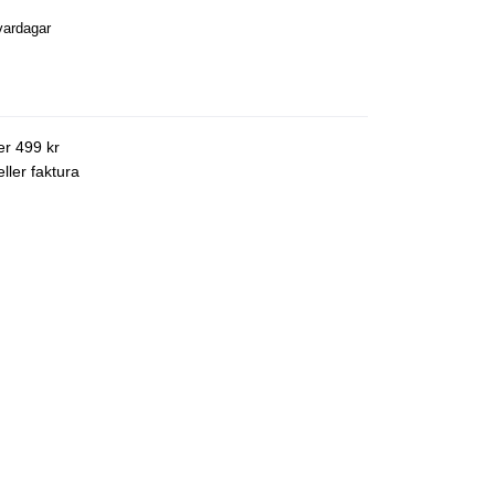
vardagar
ver 499 kr
ller faktura