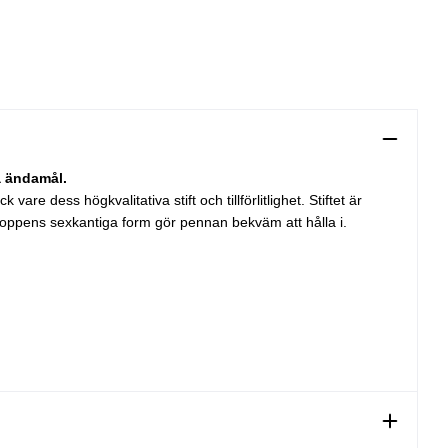
ka ändamål.
re dess högkvalitativa stift och tillförlitlighet. Stiftet är
roppens sexkantiga form gör pennan bekväm att hålla i.