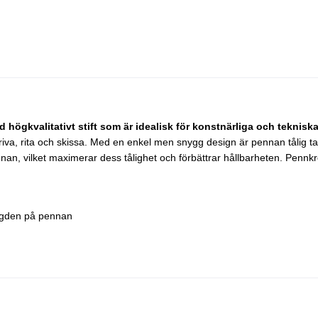
ed högkvalitativt stift som är idealisk för konstnärliga och teknis
iva, rita och skissa. Med en enkel men snygg design är pennan tålig tack va
an, vilket maximerar dess tålighet och förbättrar hållbarheten. Pennk
ängden på pennan