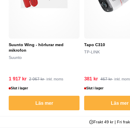
Suunto Wing - hörlurar med
Tapo C310
mikrofon
TP-LINK
Suunto
1 917 kr
381 kr
2 067 kr
467 kr
inkl. moms
inkl. mom
Slut i lager
Slut i lager
Läs mer
Läs mer
Frakt 49 kr | Fri fra