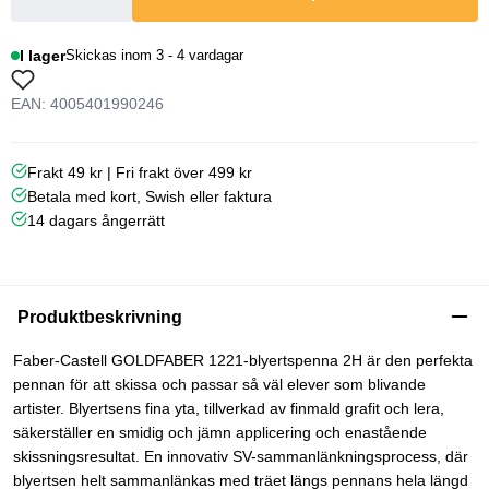
I lager
Skickas inom 3 - 4 vardagar
EAN: 4005401990246
Frakt 49 kr | Fri frakt över 499 kr
Betala med kort, Swish eller faktura
14 dagars ångerrätt
Produktbeskrivning
Faber-Castell GOLDFABER 1221-blyertspenna 2H är den perfekta
pennan för att skissa och passar så väl elever som blivande
artister. Blyertsens fina yta, tillverkad av finmald grafit och lera,
säkerställer en smidig och jämn applicering och enastående
skissningsresultat. En innovativ SV-sammanlänkningsprocess, där
blyertsen helt sammanlänkas med träet längs pennans hela längd