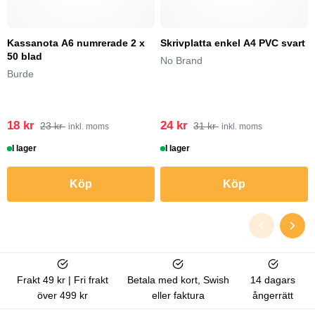
Kassanota A6 numrerade 2 x
Skrivplatta enkel A4 PVC svart
50 blad
No Brand
Burde
18 kr
24 kr
23 kr
31 kr
inkl. moms
inkl. moms
I lager
I lager
Köp
Köp
Frakt 49 kr | Fri frakt
Betala med kort, Swish
14 dagars
över 499 kr
eller faktura
ångerrätt