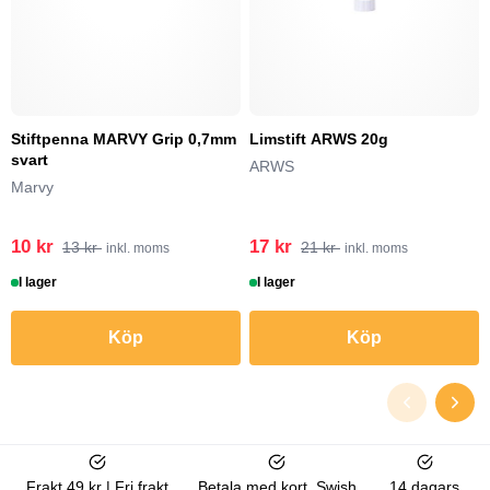
Stiftpenna MARVY Grip 0,7mm
Limstift ARWS 20g
svart
ARWS
Marvy
10 kr
17 kr
13 kr
21 kr
inkl. moms
inkl. moms
I lager
I lager
Köp
Köp
Frakt 49 kr | Fri frakt
Betala med kort, Swish
14 dagars