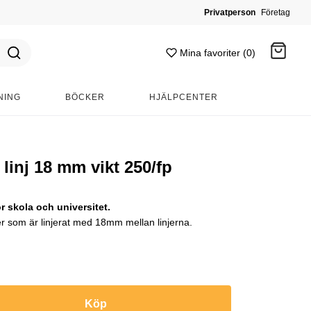
Privatperson
Företag
Mina favoriter (0)
NING
BÖCKER
HJÄLPCENTER
Gå till kassan
 linj 18 mm vikt 250/fp
 skola och universitet.
per som är linjerat med 18mm mellan linjerna.
Köp