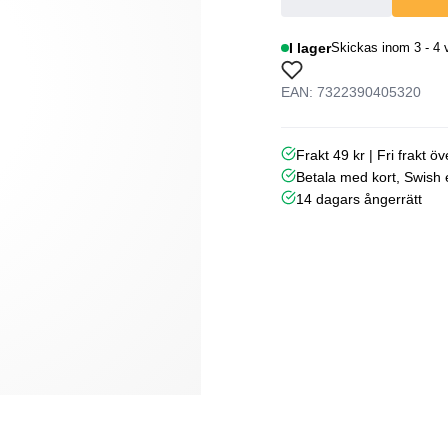
I lager
Skickas inom 3 - 4 
EAN: 7322390405320
Frakt 49 kr | Fri frakt ö
Betala med kort, Swish e
14 dagars ångerrätt