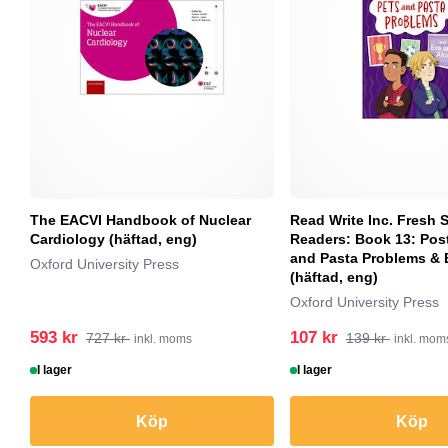
The EACVI Handbook of Nuclear
Read Write Inc. Fresh S
Cardiology (häftad, eng)
Readers: Book 13: Post
and Pasta Problems & 
Oxford University Press
(häftad, eng)
Oxford University Press
593 kr
107 kr
727 kr
139 kr
inkl. moms
inkl. mom
I lager
I lager
Köp
Köp