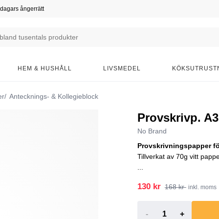
dagars ångerrätt
HEM & HUSHÅLL
LIVSMEDEL
KÖKSUTRUST
er
Antecknings- & Kollegieblock
Provskrivp. A3
No Brand
Provskrivningspapper för
Tillverkat av 70g vitt pap
...
130 kr
168 kr
inkl. moms
-
+