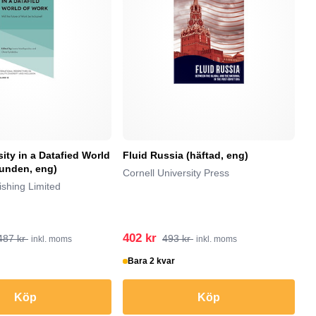
sity in a Datafied World
Fluid Russia (häftad, eng)
Be
bunden, eng)
(h
Cornell University Press
shing Limited
Jo
402 kr
1
487 kr
493 kr
inkl. moms
inkl. moms
Bara 2 kvar
I
Köp
Köp