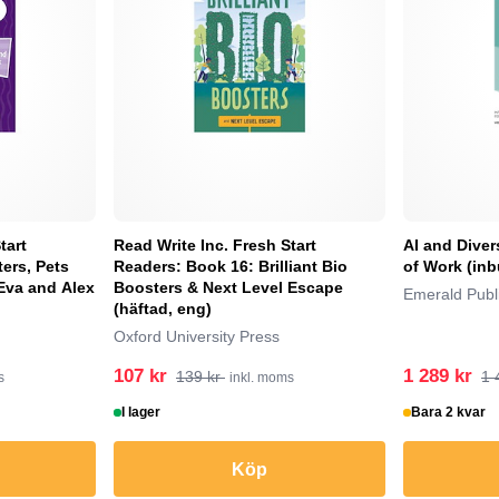
tart
Read Write Inc. Fresh Start
AI and Diver
ers, Pets
Readers: Book 16: Brilliant Bio
of Work (in
Eva and Alex
Boosters & Next Level Escape
Emerald Publi
(häftad, eng)
Oxford University Press
107 kr
1 289 kr
139 kr
1 
s
inkl. moms
I lager
Bara 2 kvar
Köp