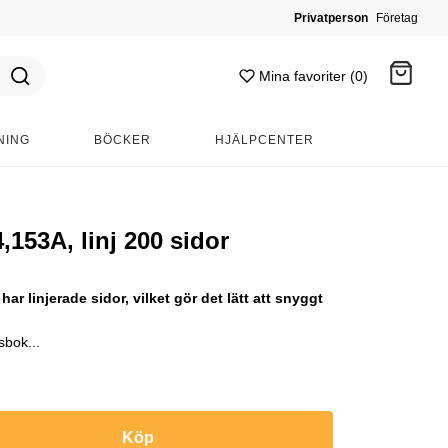
Privatperson
Företag
Mina favoriter (0)
NING
BÖCKER
HJÄLPCENTER
Gå till kassan
153A, linj 200 sidor
r linjerade sidor, vilket gör det lätt att snyggt
bok...
Köp