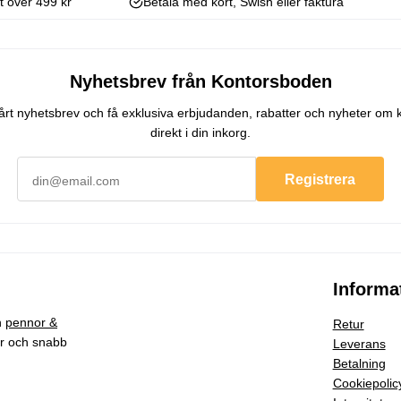
kt över 499 kr
Betala med kort, Swish eller faktura
Nyhetsbrev från Kontorsboden
 vårt nyhetsbrev och få exklusiva erbjudanden, rabatter och nyheter om 
direkt i din inkorg.
Registrera
Informa
h
pennor &
Retur
ar och snabb
Leverans
Betalning
Cookiepolic