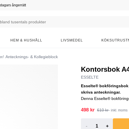
dagars ångerrätt
HEM & HUSHÅLL
LIVSMEDEL
KÖKSUTRUST
er
Antecknings- & Kollegieblock
Kontorsbok A4,
ESSELTE
Esselte® bokföringsbok ha
skriva anteckningar.
Denna Esselte® bokförings
498 kr
610 kr
inkl. moms
-
+