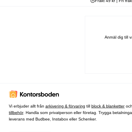
Frakt 49 kr | Fri fra
Anmäl dig till
Vi erbjuder allt från
arkivering & förvaring
till
block & blanketter
oc
tillbehör
. Handla som privatperson eller företag. Trygga betalning
leverans med Budbee, Instabox eller Schenker.