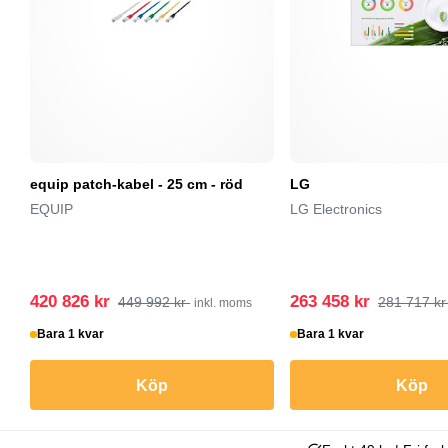
equip patch-kabel - 25 cm - röd
LG
EQUIP
LG Electronics
420 826 kr
263 458 kr
449 992 kr
281 717 k
inkl. moms
Bara 1 kvar
Bara 1 kvar
Köp
Köp