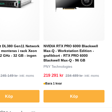
t DL380 Gen11 Network
NVIDIA RTX PRO 6000 Blackwell
N
 monteras i rack Xeon
Max-Q - Workstation Edition -
Wo
 2 GHz - 32 GB - ingen
grafikkort - RTX PRO 6000
R
Blackwell Max-Q - 96 GB
P
PNY Technologies
219 291 kr
2
245 149 kr
234 489 kr
inkl. moms
inkl. moms
Bara 1 kvar
S
Köp
Köp