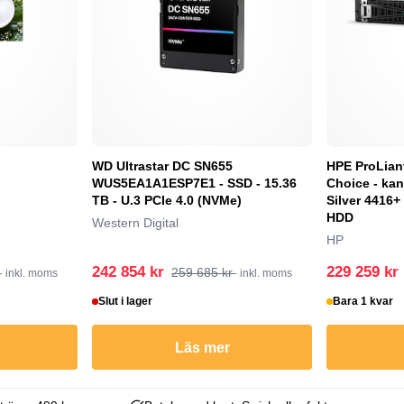
WD Ultrastar DC SN655
HPE ProLian
WUS5EA1A1ESP7E1 - SSD - 15.36
Choice - kan
TB - U.3 PCIe 4.0 (NVMe)
Silver 4416+
HDD
Western Digital
HP
242 854 kr
229 259 kr
r
259 685 kr
inkl. moms
inkl. moms
Slut i lager
Bara 1 kvar
Läs mer