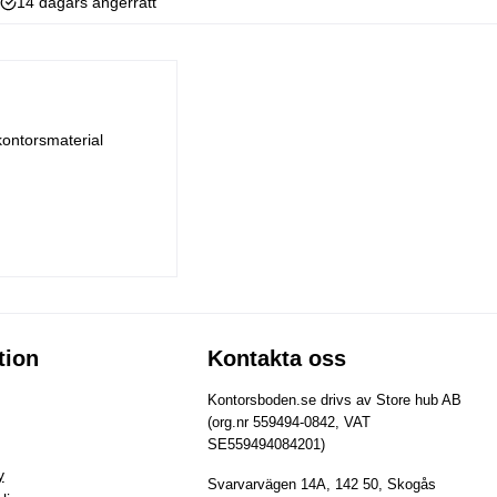
14 dagars ångerrätt
kontorsmaterial
tion
Kontakta oss
Kontorsboden.se drivs av Store hub AB
(org.nr 559494-0842, VAT
SE559494084201)
y
Svarvarvägen 14A, 142 50, Skogås