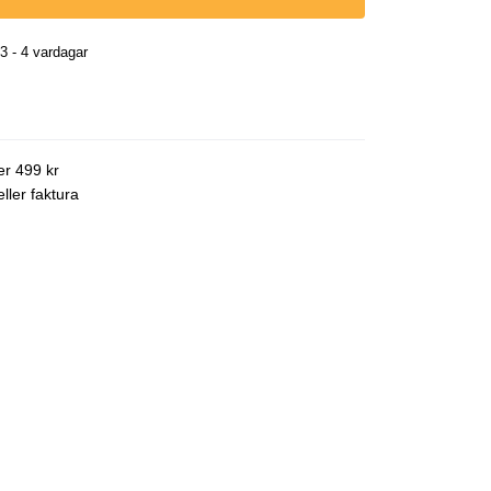
3 - 4 vardagar
ver 499 kr
ller faktura