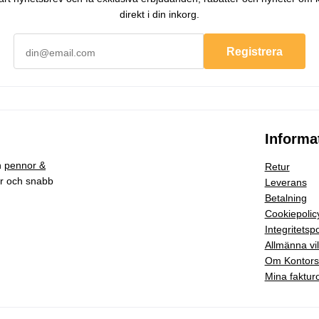
direkt i din inkorg.
Registrera
Informa
h
pennor &
Retur
ar och snabb
Leverans
Betalning
Cookiepolic
Integritetspo
Allmänna vil
Om Kontor
Mina faktur