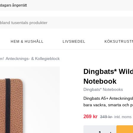
dagars ångerrätt
HEM & HUSHÅLL
LIVSMEDEL
KÖKSUTRUST
er
Antecknings- & Kollegieblock
Dingbats* Wild
Notebook
Dingbats* Notebooks
Dingbats A5+ Anteckningsb
bara vackra, smarta och p
269 kr
349 kr
inkl. moms