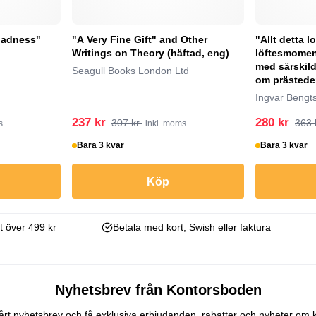
Madness"
"A Very Fine Gift" and Other
"Allt detta l
Writings on Theory (häftad, eng)
löftesmoment
med särskild
Seagull Books London Ltd
om prästeden
Ingvar Bengt
237 kr
280 kr
307 kr
363 
s
inkl. moms
Bara 3 kvar
Bara 3 kvar
Köp
kt över 499 kr
Betala med kort, Swish eller faktura
Nyhetsbrev från Kontorsboden
 vårt nyhetsbrev och få exklusiva erbjudanden, rabatter och nyheter om 