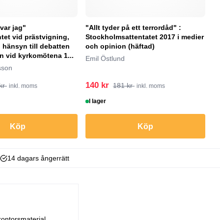
ovar jag"
"Allt tyder på ett terrordåd" :
"
et vid prästvigning,
Stockholmsattentatet 2017 i medier
(
 hänsyn till debatten
och opinion (häftad)
Ac
 vid kyrkomötena 1...
Emil Östlund
sson
140 kr
1
kr
181 kr
inkl. moms
inkl. moms
I lager
B
Köp
Köp
14 dagars ångerrätt
kontorsmaterial