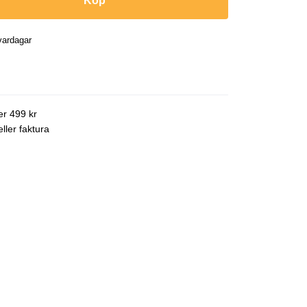
Köp
vardagar
ver 499 kr
ller faktura