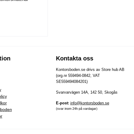
tion
Kontakta oss
Kontorsboden.se drivs av Store hub AB
(org.nr 559494-0842, VAT
SE559494084201)
y
Svarvarvägen 14A, 142 50, Skogås
licy
lkor
E-post:
info@kontorsboden.se
(svar inom 24h på vardagar)
sboden
or