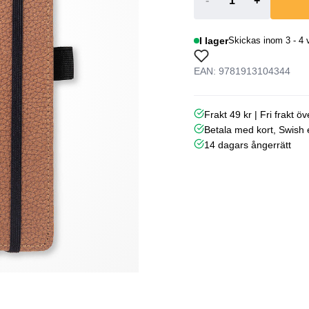
-
+
I lager
Skickas inom 3 - 4 
EAN: 9781913104344
Frakt 49 kr | Fri frakt ö
Betala med kort, Swish e
14 dagars ångerrätt