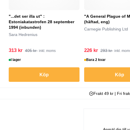
"...det ser illa ut" :
"A General Plague of 
Estoniakatastrofen 28 september
(häftad, eng)
1994 (inbunden)
Carnegie Publishing Ltd
Sara Hedrenius
313 kr
226 kr
405 kr
293 kr
inkl. moms
inkl. mom
I lager
Bara 2 kvar
Köp
Köp
Frakt 49 kr | Fri fra
Anmäl dig till