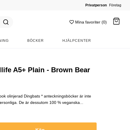
Privatperson
Företag
Mina favoriter (0)
NING
BÖCKER
HJÄLPCENTER
Gå till kassan
life A5+ Plain - Brown Bear
ok olinjerad Dingbats * anteckningsböcker är inte
ersonliga. De är dessutom 100 % veganska...