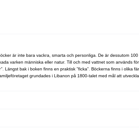
böcker är inte bara vackra, smarta och personliga. De är dessutom 10
kada varken människa eller natur. Till och med vattnet som används för 
 Längst bak i boken finns en praktisk ”ficka”. Böckerna finns i olika f
+ Familjeföretaget grundades i Libanon på 1800-talet med mål att utvec