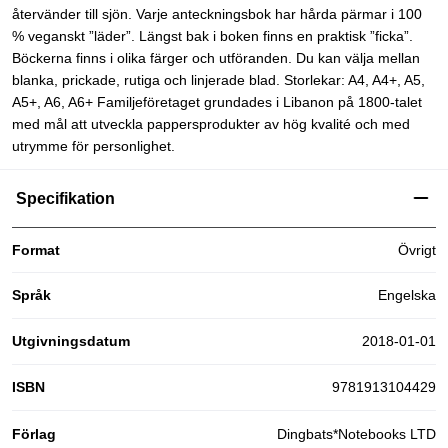
återvänder till sjön. Varje anteckningsbok har hårda pärmar i 100
% veganskt ”läder”. Längst bak i boken finns en praktisk ”ficka”.
Böckerna finns i olika färger och utföranden. Du kan välja mellan
blanka, prickade, rutiga och linjerade blad. Storlekar: A4, A4+, A5,
A5+, A6, A6+ Familjeföretaget grundades i Libanon på 1800-talet
med mål att utveckla pappersprodukter av hög kvalité och med
utrymme för personlighet.
Specifikation
Format
Övrigt
Språk
Engelska
Utgivningsdatum
2018-01-01
ISBN
9781913104429
Förlag
Dingbats*Notebooks LTD