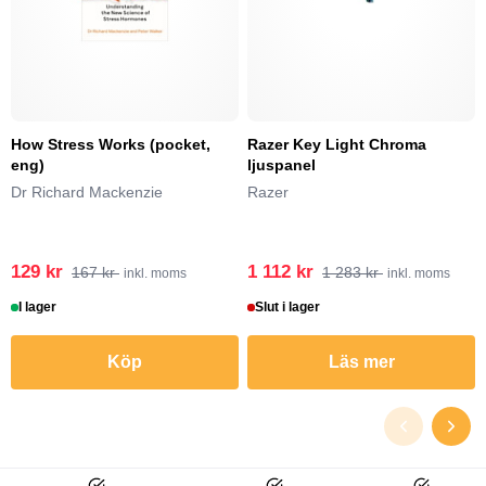
How Stress Works (pocket,
Razer Key Light Chroma
eng)
ljuspanel
Dr Richard Mackenzie
Razer
129 kr
1 112 kr
167 kr
1 283 kr
inkl. moms
inkl. moms
I lager
Slut i lager
Köp
Läs mer