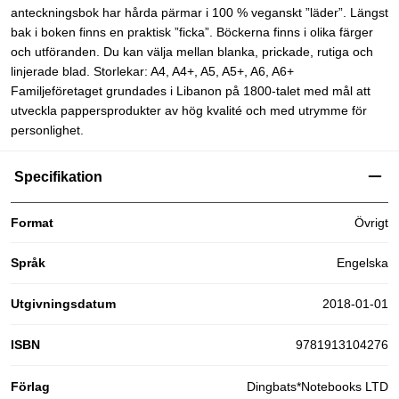
anteckningsbok har hårda pärmar i 100 % veganskt ”läder”. Längst
bak i boken finns en praktisk ”ficka”. Böckerna finns i olika färger
och utföranden. Du kan välja mellan blanka, prickade, rutiga och
linjerade blad. Storlekar: A4, A4+, A5, A5+, A6, A6+
Familjeföretaget grundades i Libanon på 1800-talet med mål att
utveckla pappersprodukter av hög kvalité och med utrymme för
personlighet.
Specifikation
Format
Övrigt
Språk
Engelska
Utgivningsdatum
2018-01-01
ISBN
9781913104276
Förlag
Dingbats*Notebooks LTD