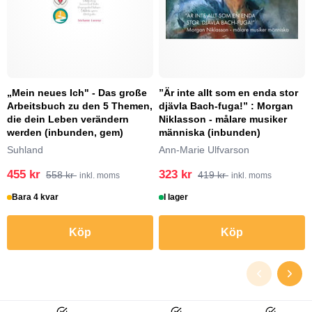
„Mein neues Ich" - Das große
”Är inte allt som en enda stor
Arbeitsbuch zu den 5 Themen,
djävla Bach-fuga!” : Morgan
die dein Leben verändern
Niklasson - målare musiker
werden (inbunden, gem)
människa (inbunden)
Suhland
Ann-Marie Ulfvarson
455 kr
323 kr
558 kr
419 kr
inkl. moms
inkl. moms
Bara 4 kvar
I lager
Köp
Köp