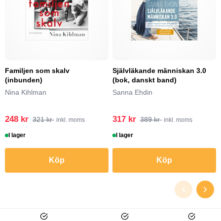
Familjen som skalv
Självläkande människan 3.0
(inbunden)
(bok, danskt band)
Nina Kihlman
Sanna Ehdin
248 kr
317 kr
321 kr
389 kr
inkl. moms
inkl. moms
I lager
I lager
Köp
Köp