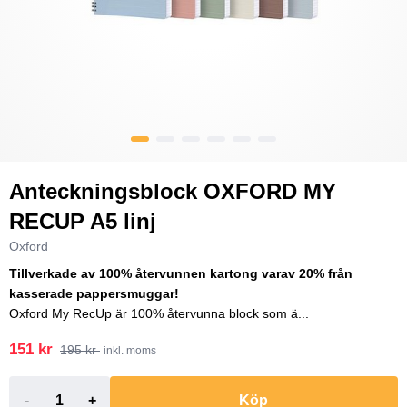
Anteckningsblock OXFORD MY
RECUP A5 linj
Oxford
Tillverkade av 100% återvunnen kartong varav 20% från
kasserade pappersmuggar!
Oxford My RecUp är 100% återvunna block som ä...
151 kr
195 kr
inkl. moms
-
+
Köp