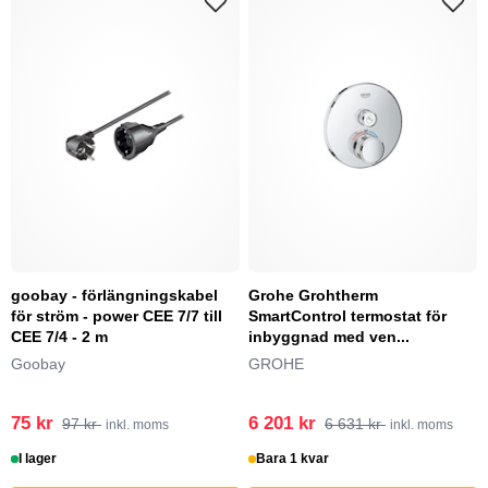
goobay - förlängningskabel
Grohe Grohtherm
för ström - power CEE 7/7 till
SmartControl termostat för
CEE 7/4 - 2 m
inbyggnad med ven...
Goobay
GROHE
75 kr
6 201 kr
97 kr
6 631 kr
inkl. moms
inkl. moms
I lager
Bara 1 kvar