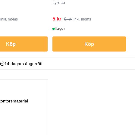
Lyreco
5 kr
2
6 kr
inkl. moms
inkl. moms
I lager
I
Köp
Köp
14 dagars ångerrätt
kontorsmaterial