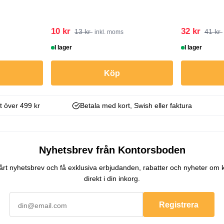
10 kr
32 kr
13 kr
41 kr
inkl. moms
I lager
I lager
Köp
kt över 499 kr
Betala med kort, Swish eller faktura
Nyhetsbrev från Kontorsboden
 vårt nyhetsbrev och få exklusiva erbjudanden, rabatter och nyheter om 
direkt i din inkorg.
Registrera