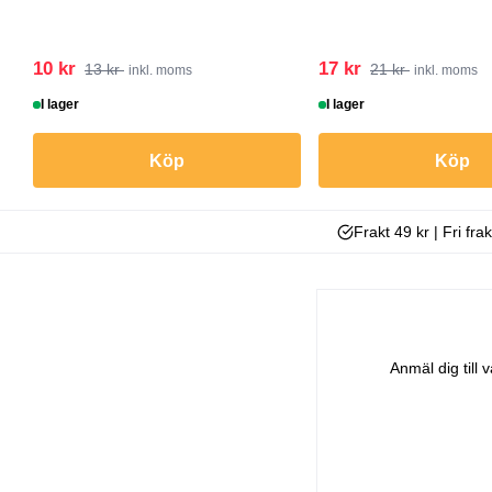
10 kr
17 kr
13 kr
21 kr
inkl. moms
inkl. moms
I lager
I lager
Köp
Köp
Frakt 49 kr | Fri fra
Anmäl dig till