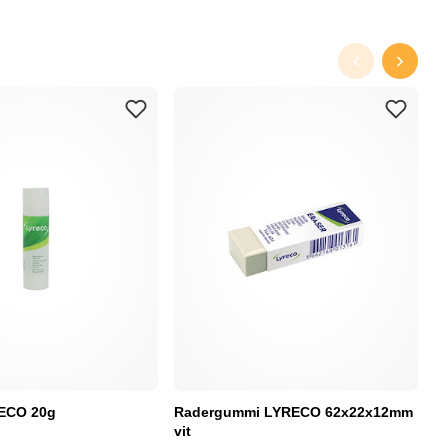
RECO 20g
Radergummi LYRECO 62x22x12mm
Pl
vit
N