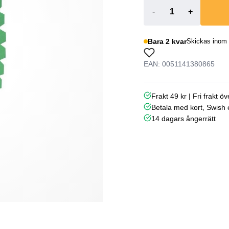
-
+
Bara 2 kvar
Skickas inom 
EAN: 0051141380865
Frakt 49 kr | Fri frakt ö
Betala med kort, Swish e
14 dagars ångerrätt