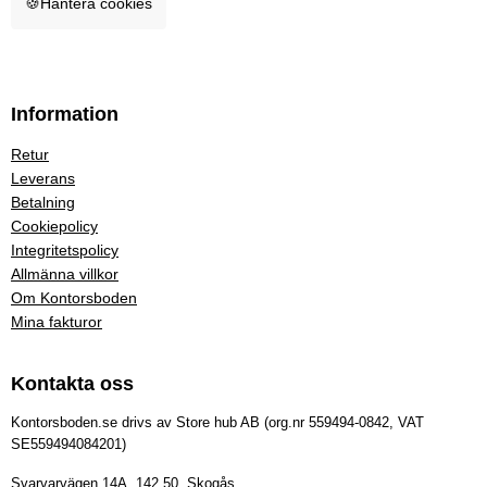
🍪
Hantera cookies
Information
Retur
Leverans
Betalning
Cookiepolicy
Integritetspolicy
Allmänna villkor
Om Kontorsboden
Mina fakturor
Kontakta oss
Kontorsboden.se drivs av Store hub AB (org.nr 559494-0842, VAT
SE559494084201)
Svarvarvägen 14A, 142 50, Skogås