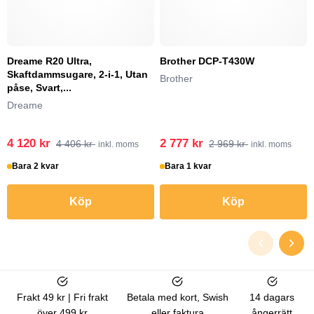
Dreame R20 Ultra,
Brother DCP-T430W
Skaftdammsugare, 2-i-1, Utan
Brother
påse, Svart,...
Dreame
4 120 kr
2 777 kr
4 406 kr
2 969 kr
inkl. moms
inkl. moms
Bara 2 kvar
Bara 1 kvar
Köp
Köp
Frakt 49 kr | Fri frakt
Betala med kort, Swish
14 dagars
över 499 kr
eller faktura
ångerrätt