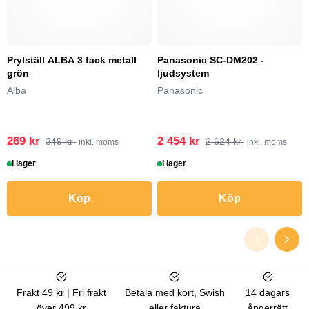
Prylställ ALBA 3 fack metall
Panasonic SC-DM202 -
grön
ljudsystem
Alba
Panasonic
269 kr
2 454 kr
349 kr
2 624 kr
inkl. moms
inkl. moms
I lager
I lager
Köp
Köp
Frakt 49 kr | Fri frakt
Betala med kort, Swish
14 dagars
över 499 kr
eller faktura
ångerrätt