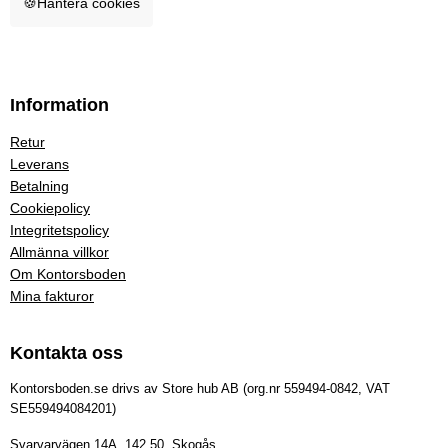
🍪
Hantera cookies
Information
Retur
Leverans
Betalning
Cookiepolicy
Integritetspolicy
Allmänna villkor
Om Kontorsboden
Mina fakturor
Kontakta oss
Kontorsboden.se drivs av Store hub AB (org.nr 559494-0842, VAT
SE559494084201)
Svarvarvägen 14A, 142 50, Skogås