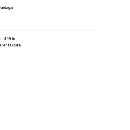
vardagar
ver 499 kr
ller faktura