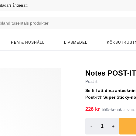
dagars ångerrätt
HEM & HUSHÅLL
LIVSMEDEL
KÖKSUTRUST
Notes POST-IT
Post-it
Se till att dina anteckni
Post-it® Super Sticky-no
226 kr
293 kr
inkl. moms
-
+