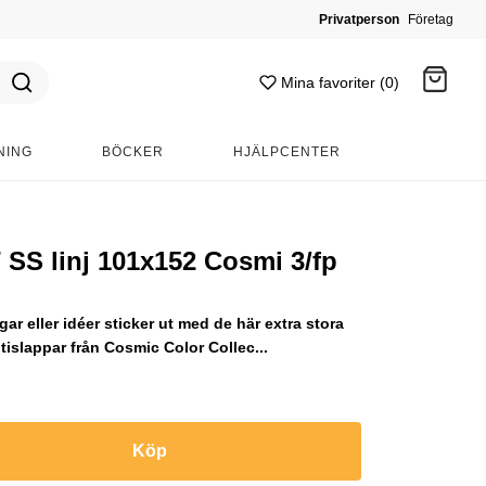
Privatperson
Företag
Mina favoriter (0)
NING
BÖCKER
HJÄLPCENTER
Gå till kassan
 SS linj 101x152 Cosmi 3/fp
ngar eller idéer sticker ut med de här extra stora
tislappar från Cosmic Color Collec...
Köp