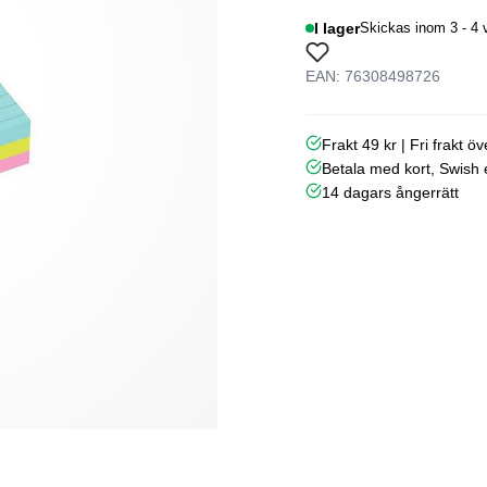
I lager
Skickas inom 3 - 4 
EAN: 76308498726
Frakt 49 kr | Fri frakt ö
Betala med kort, Swish e
14 dagars ångerrätt