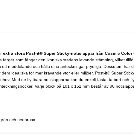
här extra stora Post-it® Super Sticky-notislappar från Cosmic Color 
färger som fångar den ikoniska stadens levande stämning, vilket tillför pe
mna ett meddelande och hålla dina anteckningar prydliga. Dessutom har de
ör dem idealiska för mer krävande ytor eller miljöer. Post-it® Super Sti
sbehov. Med de flyttbara notislapparna kan du enkelt fästa, ta bort och 
 anteckningsböcker. Varje block på 101 x 152 mm består av 90 notislappa
ngrön och neonrosa