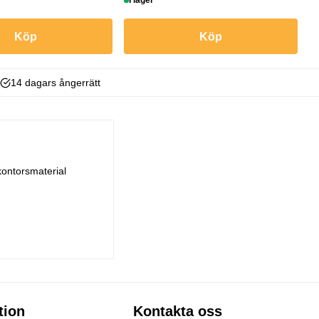
I lager
I
Köp
Köp
14 dagars ångerrätt
kontorsmaterial
tion
Kontakta oss