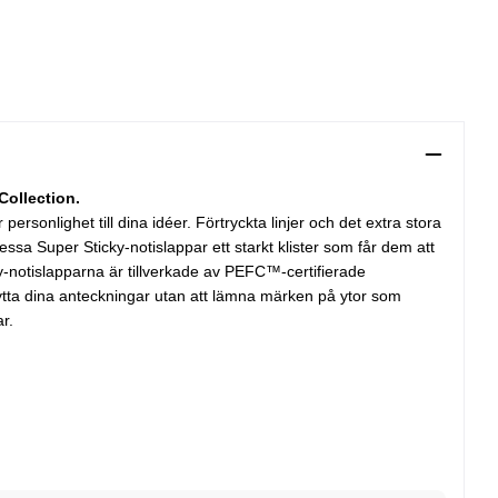
Collection.
rsonlighet till dina idéer. Förtryckta linjer och det extra stora
ssa Super Sticky-notislappar ett starkt klister som får dem att
cky-notislapparna är tillverkade av PEFC™-certifierade
flytta dina anteckningar utan att lämna märken på ytor som
r.