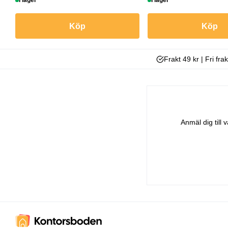
I lager
I lager
Köp
Köp
Frakt 49 kr | Fri fra
Anmäl dig till