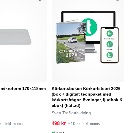
ll mikroform 170x118mm
Körkortsboken Körkortsteori 2026
Po
(bok + digitalt teoripaket med
P
körkortsfrågor, övningar, ljudbok &
ebok) (häftad)
Svea Trafikutbildning
498 kr
1
kr
610 kr
inkl. moms
inkl. moms