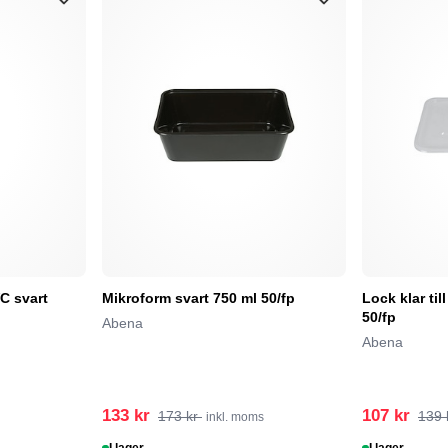
C svart
Mikroform svart 750 ml 50/fp
Lock klar ti
50/fp
Abena
Abena
133 kr
107 kr
173 kr
139 
inkl. moms