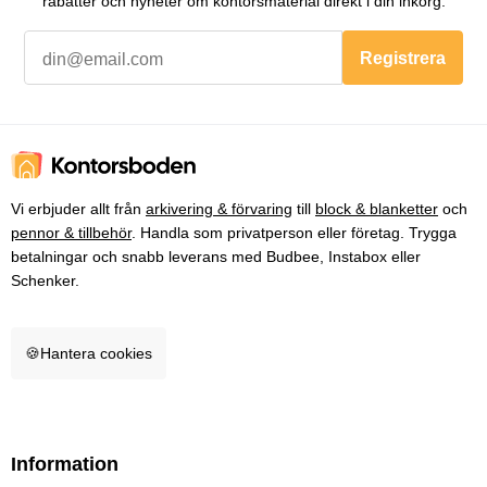
rabatter och nyheter om kontorsmaterial direkt i din inkorg.
Registrera
Vi erbjuder allt från
arkivering & förvaring
till
block & blanketter
och
pennor & tillbehör
. Handla som privatperson eller företag. Trygga
betalningar och snabb leverans med Budbee, Instabox eller
Schenker.
🍪
Hantera cookies
Information