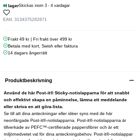
I lager
Skickas inom 3 - 4 vardagar
EAN: 3134375282871
Frakt 49 kr | Fri frakt över 499 kr
Betala med kort, Swish eller faktura
14 dagars ångerrätt
Produktbeskrivning
Använd de här Post-it® Sticky-notislapparna för att snabbt
och effektivt skapa en påminnelse, lämna ett meddelande
eller skriva en att göra-lista.
Se till att dina anteckningar eller idéer syns med de här
neonfärgade Post-it®-notislapparna. Post-it®-notislapparna är
tillverkade av PEFC™-certifierade pappersfibrer och är ett
miljömedvetet val för dina anteckningsbehov. Post-it®-notislappar