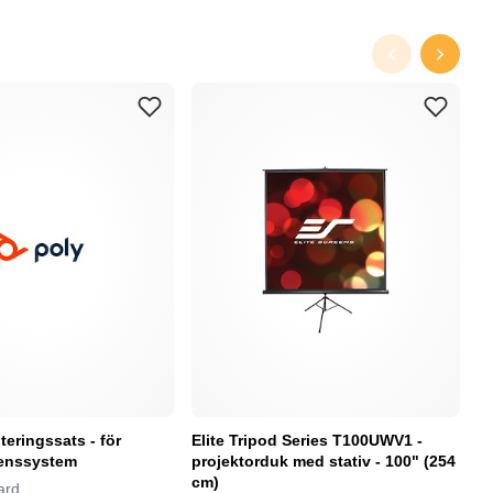
eringssats - för
Elite Tripod Series T100UWV1 -
L
enssystem
projektorduk med stativ - 100" (254
f
cm)
ard
Lo