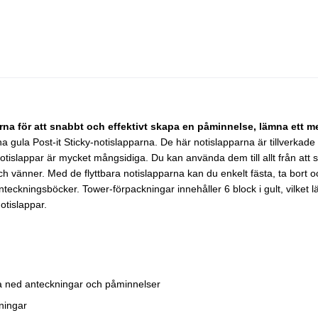
a för att snabbt och effektivt skapa en påminnelse, lämna ett med
na gula Post-it Sticky-notislapparna. De här notislapparna är tillverka
-notislappar är mycket mångsidiga. Du kan använda dem till allt från att sn
h vänner. Med de flyttbara notislapparna kan du enkelt fästa, ta bort 
eckningsböcker. Tower-förpackningar innehåller 6 block i gult, vilket lägg
otislappar.
va ned anteckningar och påminnelser
dningar