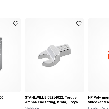
00
STAHLWILLE 58214022, Torque
HP Poly mont
wrench end fitting, Krom, 1 styc...
videokonfer
Stahlwille
Hewlett-Pack