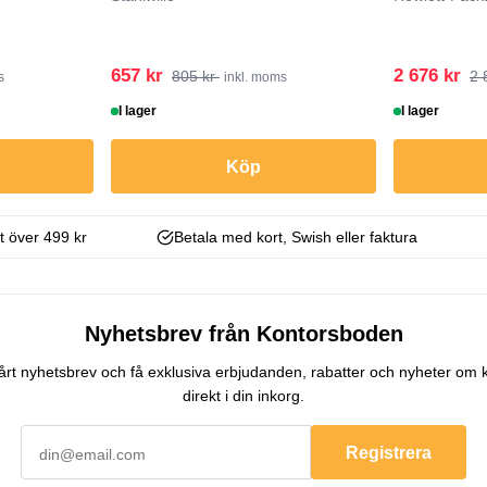
657 kr
2 676 kr
805 kr
2 
s
inkl. moms
I lager
I lager
Köp
kt över 499 kr
Betala med kort, Swish eller faktura
Nyhetsbrev från Kontorsboden
 vårt nyhetsbrev och få exklusiva erbjudanden, rabatter och nyheter om 
direkt i din inkorg.
Registrera