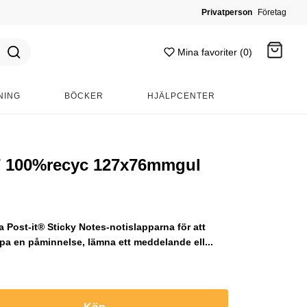
Privatperson
Företag
Mina favoriter (0)
NING
BÖCKER
HJÄLPCENTER
Gå till kassan
T 100%recyc 127x76mmgul
 Post-it® Sticky Notes-notislapparna för att
pa en påminnelse, lämna ett meddelande ell...