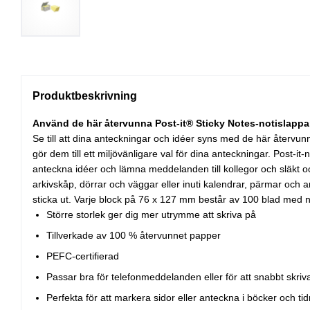
Produktbeskrivning
Använd de här återvunna Post-it® Sticky Notes-notislapparn
Se till att dina anteckningar och idéer syns med de här återvun
gör dem till ett miljövänligare val för dina anteckningar. Post-it
anteckna idéer och lämna meddelanden till kollegor och släkt oc
arkivskåp, dörrar och väggar eller inuti kalendrar, pärmar och ant
sticka ut. Varje block på 76 x 127 mm består av 100 blad med n
Större storlek ger dig mer utrymme att skriva på
Tillverkade av 100 % återvunnet papper
PEFC-certifierad
Passar bra för telefonmeddelanden eller för att snabbt skri
Perfekta för att markera sidor eller anteckna i böcker och ti