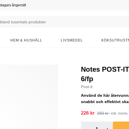
dagars ångerrätt
HEM & HUSHÅLL
LIVSMEDEL
KÖKSUTRUST
Notes POST-I
6/fp
Post-it
Använd de här återvunna
snabbt och effektivt ska
226 kr
293 kr
inkl. moms