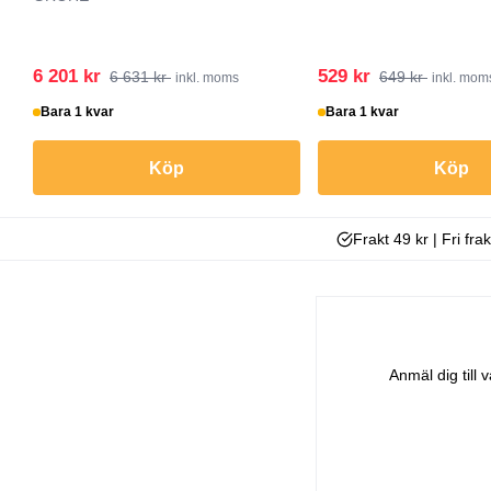
6 201 kr
529 kr
6 631 kr
649 kr
inkl. moms
inkl. mom
Bara 1 kvar
Bara 1 kvar
Köp
Köp
Frakt 49 kr | Fri fra
Anmäl dig till