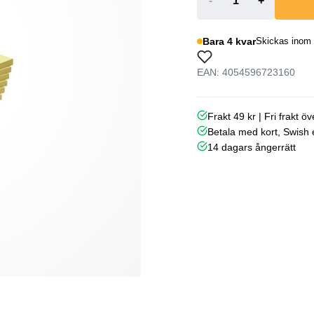
-
+
Bara 4 kvar
Skickas inom 
EAN: 4054596723160
Frakt 49 kr | Fri frakt ö
Betala med kort, Swish e
14 dagars ångerrätt