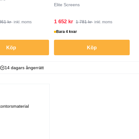
Elite Screens
1 652 kr
1
861 kr
1 781 kr
inkl. moms
inkl. moms
Bara 4 kvar
I
Köp
Köp
14 dagars ångerrätt
kontorsmaterial