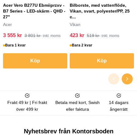
Acer Vero B277U Ebmiiprzxv -
Bilborste, med vattenflöde,
B7 Series - LED-skärm - QHD -
Vikan, svart, polyester/PP, 25
27"
c...
Acer
Vikan
3 555 kr
423 kr
3 801 kr
519 kr
inkl. moms
inkl. moms
Bara 1 kvar
Bara 2 kvar
Köp
Köp
Frakt 49 kr | Fri frakt
Betala med kort, Swish
14 dagars
över 499 kr
eller faktura
ångerrätt
Nyhetsbrev från Kontorsboden