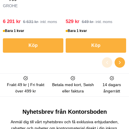
GROHE
6 201 kr
529 kr
6 631 kr
649 kr
inkl. moms
inkl. moms
Bara 1 kvar
Bara 1 kvar
Köp
Köp
Frakt 49 kr | Fri frakt
Betala med kort, Swish
14 dagars
över 499 kr
eller faktura
ångerrätt
Nyhetsbrev från Kontorsboden
Anmäl dig till vårt nyhetsbrev och få exklusiva erbjudanden,
rabatter och nyheter om kontorsmaterial direkt i din inkorg.