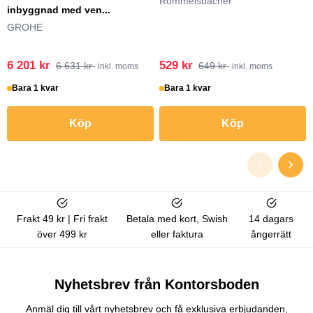
Rommelsbacher
inbyggnad med ven...
GROHE
6 201 kr
529 kr
6 631 kr
649 kr
inkl. moms
inkl. moms
Bara 1 kvar
Bara 1 kvar
Köp
Köp
Frakt 49 kr | Fri frakt
Betala med kort, Swish
14 dagars
över 499 kr
eller faktura
ångerrätt
Nyhetsbrev från Kontorsboden
Anmäl dig till vårt nyhetsbrev och få exklusiva erbjudanden,