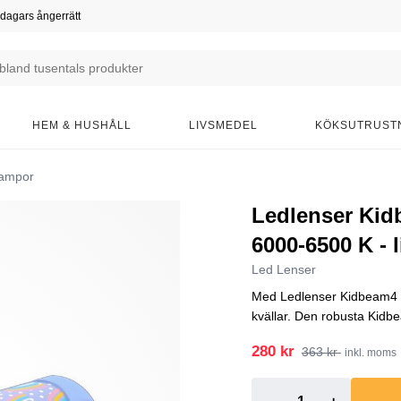
dagars ångerrätt
HEM & HUSHÅLL
LIVSMEDEL
KÖKSUTRUST
lampor
Ledlenser Kidb
6000-6500 K - l
Led Lenser
Med Ledlenser Kidbeam4 k
kvällar. Den robusta Kidbeam
280 kr
363 kr
inkl. moms