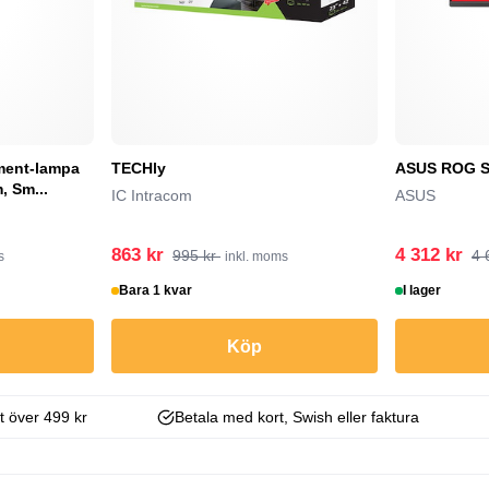
ament-lampa
TECHly
ASUS ROG S
, Sm...
IC Intracom
ASUS
863 kr
4 312 kr
995 kr
4 
s
inkl. moms
Bara 1 kvar
I lager
Köp
kt över 499 kr
Betala med kort, Swish eller faktura