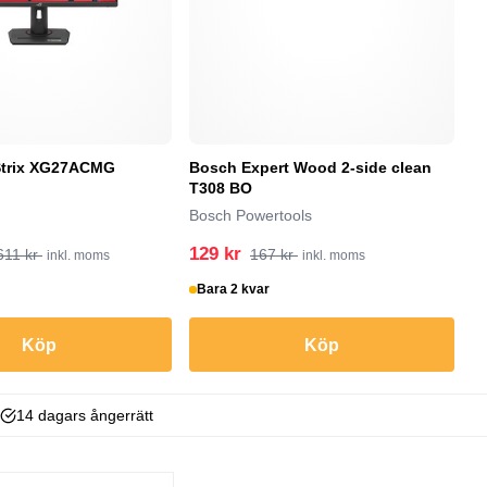
trix XG27ACMG
Bosch Expert Wood 2-side clean
M
T308 BO
Ma
Bosch Powertools
129 kr
3
611 kr
167 kr
inkl. moms
inkl. moms
Bara 2 kvar
I
Köp
Köp
14 dagars ångerrätt