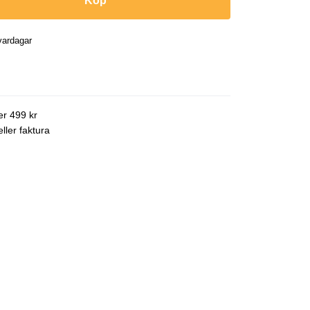
Köp
vardagar
ver 499 kr
ller faktura