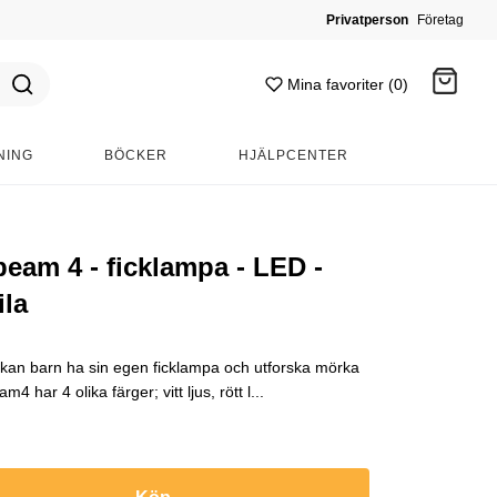
Privatperson
Företag
Mina favoriter (0)
NING
BÖCKER
HJÄLPCENTER
Gå till kassan
eam 4 - ficklampa - LED -
ila
an barn ha sin egen ficklampa och utforska mörka
4 har 4 olika färger; vitt ljus, rött l...