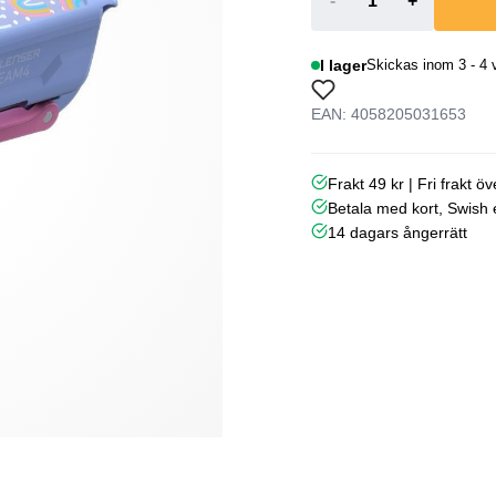
-
+
I lager
Skickas inom 3 - 4 
EAN: 4058205031653
Frakt 49 kr | Fri frakt ö
Betala med kort, Swish e
14 dagars ångerrätt