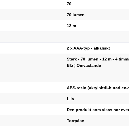
70
70 lumen
12 m
2 x AAA-typ - alkaliskt
Stark - 70 lumen - 12 m - 4 timma
Blå ¦ Omväxlande
ABS-resin (akrylnitril-butadien-
Lila
Den produkt som visas har even
Torrpåse