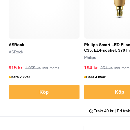
ASRock
Philips Smart LED Fil
C35, E14-sockel, 370 lm
ASRock
Philips
915 kr
194 kr
1 055 kr
251 kr
inkl. moms
inkl. mom
Bara 2 kvar
Bara 4 kvar
Köp
Köp
Frakt 49 kr | Fri fra