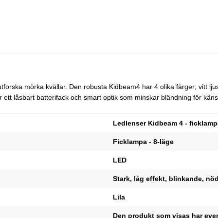
ka mörka kvällar. Den robusta Kidbeam4 har 4 olika färger; vitt ljus, rö
ar ett låsbart batterifack och smart optik som minskar bländning för kä
Ledlenser Kidbeam 4 - ficklampa
Ficklampa - 8-läge
LED
Stark, låg effekt, blinkande, nö
Lila
Den produkt som visas har even