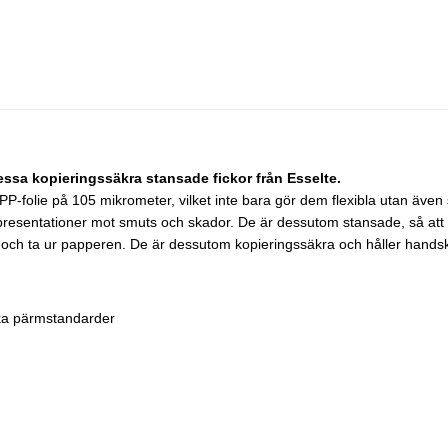
sa kopieringssäkra stansade fickor från Esselte.
v PP-folie på 105 mikrometer, vilket inte bara gör dem flexibla utan äv
 presentationer mot smuts och skador. De är dessutom stansade, så att 
 i och ta ur papperen. De är dessutom kopieringssäkra och håller hands
ska pärmstandarder