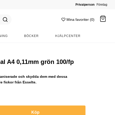
Privatperson
Företag
Mina favoriter (0)
NING
BÖCKER
HJÄLPCENTER
Gå till kassan
nal A4 0,11mm grön 100/fp
ganiserade och skydda dem med dessa
 fickor från Esselte.
Köp