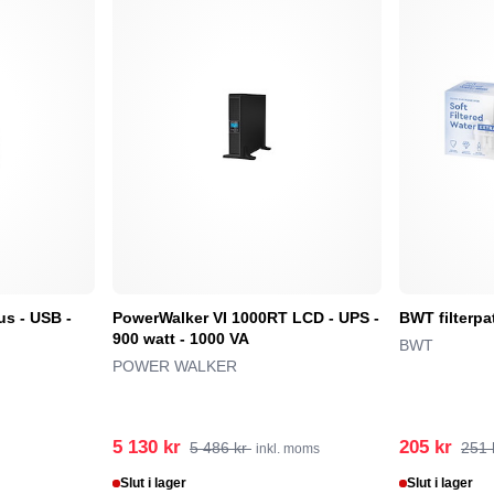
s - USB -
PowerWalker VI 1000RT LCD - UPS -
BWT filterpa
900 watt - 1000 VA
BWT
POWER WALKER
5 130 kr
205 kr
5 486 kr
251 
inkl. moms
Slut i lager
Slut i lager