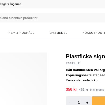
dagars ångerrätt
HEM & HUSHÅLL
LIVSMEDEL
KÖKSUTRUST
Plastficka sig
ESSELTE
Håll dokumenten väl or
kopieringssäkra stansade
Dessa stansade ficko...
356 kr
461 kr
inkl. moms
-
+