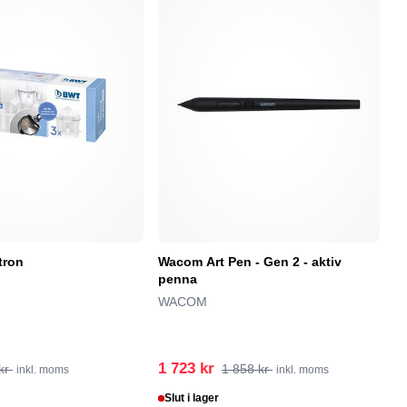
tron
Wacom Art Pen - Gen 2 - aktiv
A
penna
M
gr
WACOM
1
G
1 723 kr
1
kr
1 858 kr
inkl. moms
inkl. moms
Slut i lager
S