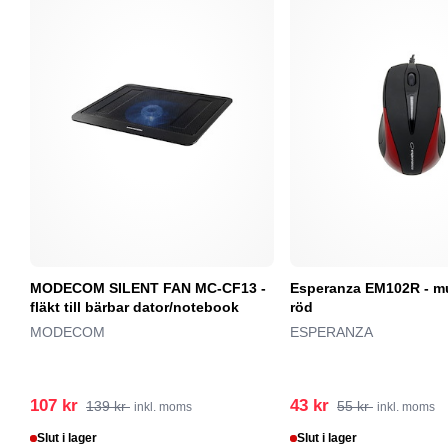
MODECOM SILENT FAN MC-CF13 -
Esperanza EM102R - mu
fläkt till bärbar dator/notebook
röd
MODECOM
ESPERANZA
107 kr
43 kr
139 kr
55 kr
inkl. moms
inkl. moms
Slut i lager
Slut i lager