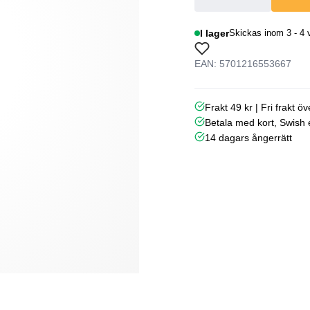
I lager
Skickas inom 3 - 4 
EAN: 5701216553667
Frakt 49 kr | Fri frakt ö
Betala med kort, Swish e
14 dagars ångerrätt