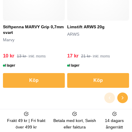
Stiftpenna MARVY Grip 0,7mm
Limstift ARWS 20g
svart
ARWS
Marvy
10 kr
17 kr
13 kr
21 kr
inkl. moms
inkl. moms
I lager
I lager
Köp
Köp
Frakt 49 kr | Fri frakt
Betala med kort, Swish
14 dagars
över 499 kr
eller faktura
ångerrätt