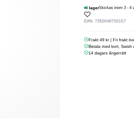
I lager
Skickas inom 3 - 4 
EAN: 7350048750157
Frakt 49 kr | Fri frakt ö
Betala med kort, Swish e
14 dagars ångerrätt