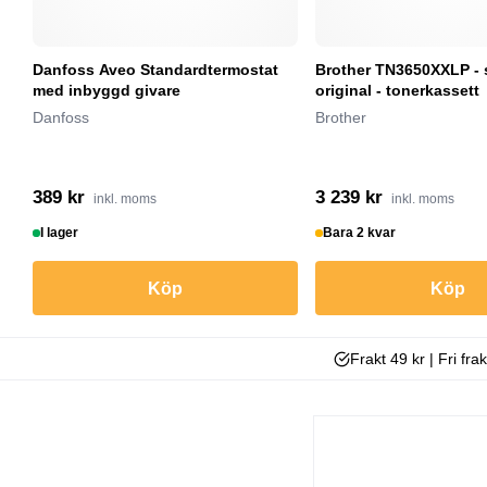
Danfoss Aveo Standardtermostat
Brother TN3650XXLP - s
med inbyggd givare
original - tonerkassett
Danfoss
Brother
389 kr
3 239 kr
inkl. moms
inkl. moms
I lager
Bara 2 kvar
Köp
Köp
Frakt 49 kr | Fri fra