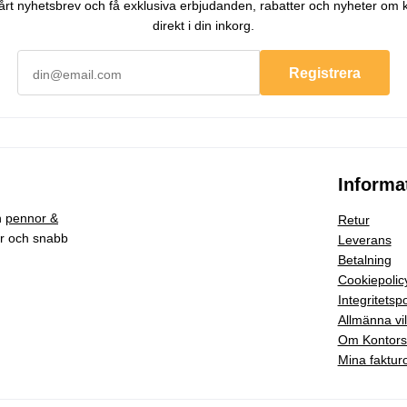
 vårt nyhetsbrev och få exklusiva erbjudanden, rabatter och nyheter om 
direkt i din inkorg.
Registrera
Informa
h
pennor &
Retur
ar och snabb
Leverans
Betalning
Cookiepolic
Integritetspo
Allmänna vil
Om Kontor
Mina faktur