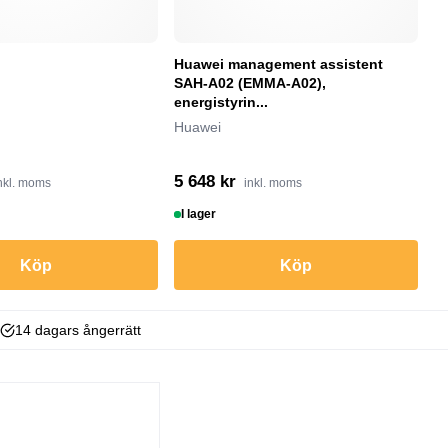
Huawei management assistent
D
SAH-A02 (EMMA-A02),
D
energistyrin...
Huawei
5 648 kr
1
nkl. moms
inkl. moms
I lager
I
Köp
Köp
14 dagars ångerrätt