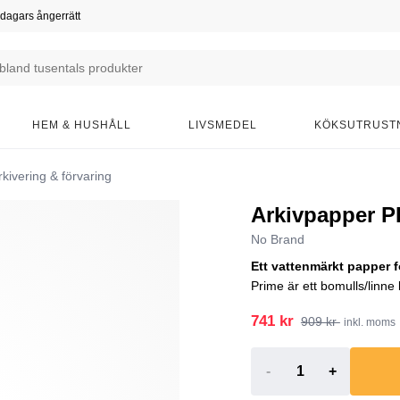
dagars ångerrätt
HEM & HUSHÅLL
LIVSMEDEL
KÖKSUTRUST
kivering & förvaring
Arkivpapper P
No Brand
Ett vattenmärkt papper f
Prime är ett bomulls/linne
741 kr
909 kr
inkl. moms
-
+