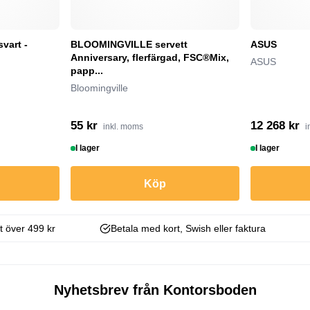
vart -
BLOOMINGVILLE servett
ASUS
Anniversary, flerfärgad, FSC®Mix,
ASUS
papp...
Bloomingville
55 kr
12 268 kr
inkl. moms
i
I lager
I lager
Köp
kt över 499 kr
Betala med kort, Swish eller faktura
Nyhetsbrev från Kontorsboden