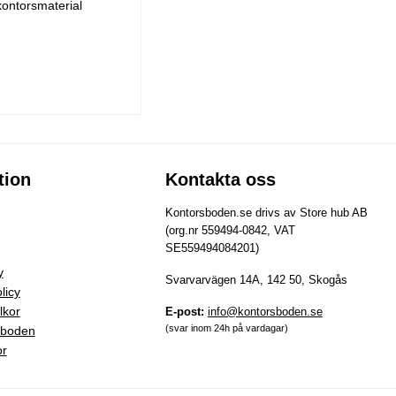
kontorsmaterial
tion
Kontakta oss
Kontorsboden.se drivs av Store hub AB
(org.nr 559494-0842, VAT
SE559494084201)
y
Svarvarvägen 14A, 142 50, Skogås
licy
lkor
E-post:
info@kontorsboden.se
(svar inom 24h på vardagar)
sboden
or