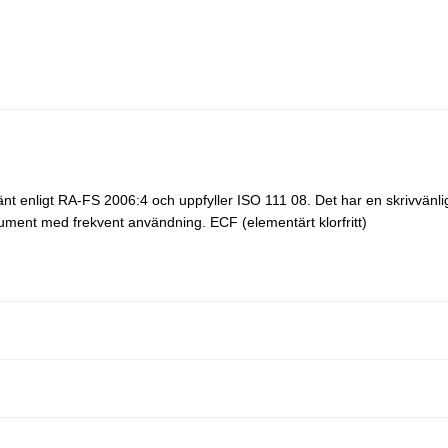
änt enligt RA-FS 2006:4 och uppfyller ISO 111 08. Det har en skrivvänli
kument med frekvent användning. ECF (elementärt klorfritt)