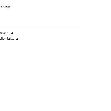
vardagar
ver 499 kr
ller faktura