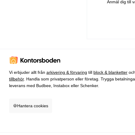
Anmäl dig till
Vi erbjuder allt från
arkivering & förvaring
till
block & blanketter
oc
tillbehör
. Handla som privatperson eller företag. Trygga betalning
leverans med Budbee, Instabox eller Schenker.
🍪
Hantera cookies