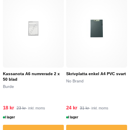
Kassanota A6 numrerade 2 x
Skrivplatta enkel A4 PVC svart
50 blad
No Brand
Burde
18 kr
24 kr
23 kr
31 kr
inkl. moms
inkl. moms
I lager
I lager