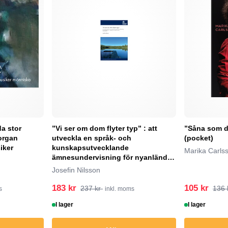
da stor
”Vi ser om dom flyter typ” : att
”Såna som du
organ
utveckla en språk- och
(pocket)
iker
kunskapsutvecklande
Marika Carls
ämnesundervisning för nyanlända
elever – möj...
Josefin Nilsson
183 kr
105 kr
237 kr
136 
s
inkl. moms
I lager
I lager