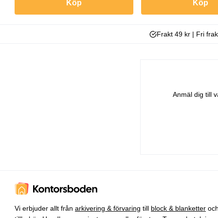
Köp
Köp
Frakt 49 kr | Fri fra
Anmäl dig till
Vi erbjuder allt från
arkivering & förvaring
till
block & blanketter
oc