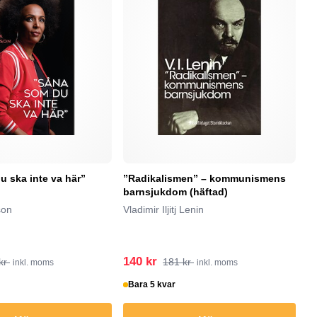
 ska inte va här”
”Radikalismen” – kommunismens
”O
barnsjukdom (häftad)
n
son
Vladimir Iljitj Lenin
P
140 kr
1
kr
181 kr
inkl. moms
inkl. moms
Bara 5 kvar
I