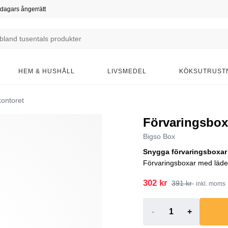
dagars ångerrätt
HEM & HUSHÅLL
LIVSMEDEL
KÖKSUTRUST
kontoret
Förvaringsbox
Bigso Box
Snygga förvaringsboxar 
Förvaringsboxar med läderd
302 kr
391 kr
inkl. moms
-
+