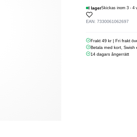
I lager
Skickas inom 3 - 4 
EAN: 7330061062697
Frakt 49 kr | Fri frakt ö
Betala med kort, Swish e
14 dagars ångerrätt