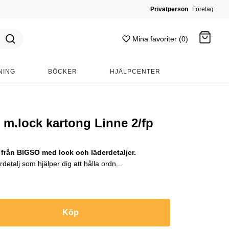
Privatperson
Företag
Mina favoriter (0)
NING
BÖCKER
HJÄLPCENTER
Gå till kassan
 m.lock kartong Linne 2/fp
från BIGSO med lock och läderdetaljer.
etalj som hjälper dig att hålla ordn...
Köp