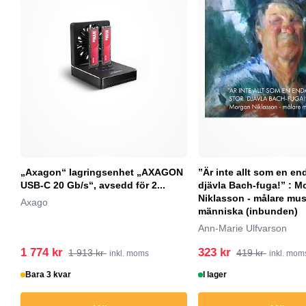
„Axagon“ lagringsenhet „AXAGON
”Är inte allt som en en
USB-C 20 Gb/s“, avsedd för 2...
djävla Bach-fuga!” : M
Niklasson - målare mus
Axago
människa (inbunden)
Ann-Marie Ulfvarson
1 774 kr
323 kr
1 913 kr
419 kr
inkl. moms
inkl. mom
Bara 3 kvar
I lager