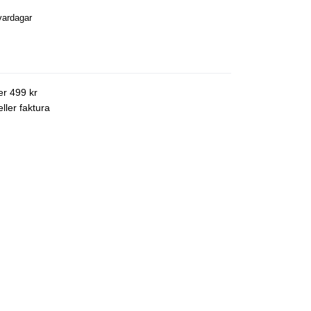
vardagar
ver 499 kr
ller faktura