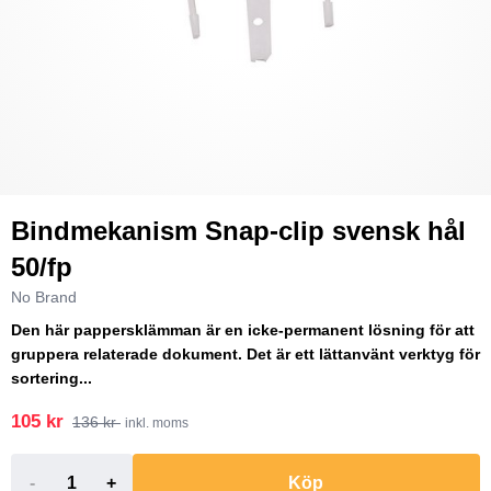
Bindmekanism Snap-clip svensk hål
50/fp
No Brand
Den här pappersklämman är en icke-permanent lösning för att
gruppera relaterade dokument. Det är ett lättanvänt verktyg för
sortering...
105 kr
136 kr
inkl. moms
-
+
Köp