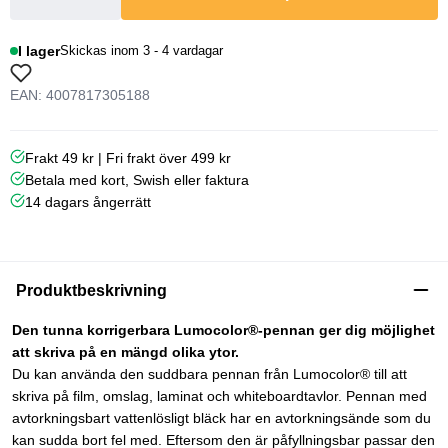
I lager
Skickas inom 3 - 4 vardagar
EAN: 4007817305188
Frakt 49 kr | Fri frakt över 499 kr
Betala med kort, Swish eller faktura
14 dagars ångerrätt
Produktbeskrivning
Den tunna korrigerbara Lumocolor®-pennan ger dig möjlighet
att skriva på en mängd olika ytor.
Du kan använda den suddbara pennan från Lumocolor® till att
skriva på film, omslag, laminat och whiteboardtavlor. Pennan med
avtorkningsbart vattenlösligt bläck har en avtorkningsände som du
kan sudda bort fel med. Eftersom den är påfyllningsbar passar den