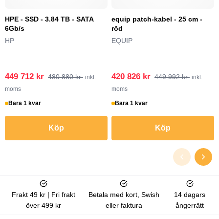
HPE - SSD - 3.84 TB - SATA
equip patch-kabel - 25 cm -
6Gb/s
röd
HP
EQUIP
449 712 kr
420 826 kr
480 880 kr
449 992 kr
inkl.
inkl.
moms
moms
Bara 1 kvar
Bara 1 kvar
Köp
Köp
Frakt 49 kr | Fri frakt
Betala med kort, Swish
14 dagars
över 499 kr
eller faktura
ångerrätt